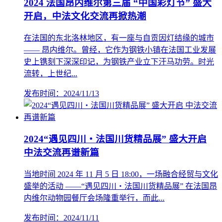
2024 法国昂内维尔第三届 “中国彩灯节” 盛大
开启，中法文化交流再掀热潮
在法国的东北洛林地区，有一座与自贡因灯结缘的城市
—— 昂内维尔。曾经，它作为钢铁小镇在法国工业发展
史上镌刻下深深印记，为钢铁产业立下汗马功劳。时光
流转，上世纪...
发布时间：2024/11/13
2024“遇见四川・法国川货精品展” 盛大开启
中法交流再谱新篇
当地时间 2024 年 11 月 5 日 18:00，一场融合经贸与文化
盛举的活动 ——“遇见四川・法国川货精品展” 在法国昂
内维尔动物园餐厅会场隆重举行，而此...
发布时间：2024/11/11