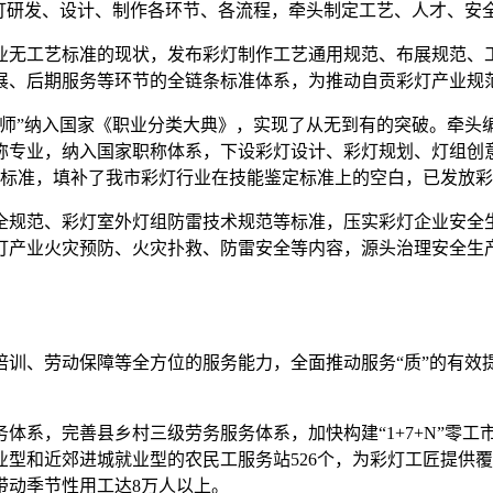
彩灯研发、设计、制作各环节、各流程，牵头制定工艺、人才、安
业无工艺标准的现状，发布彩灯制作工艺通用规范、布展规范、
展、后期服务等环节的全链条标准体系，为推动自贡彩灯产业规
师”纳入国家《职业分类大典》，实现了从无到有的突破。牵头编
称专业，纳入国家职称体系，下设彩灯设计、彩灯规划、灯组创
标准，填补了我市彩灯行业在技能鉴定标准上的空白，已发放彩灯
全规范、彩灯室外灯组防雷技术规范等标准，压实彩灯企业安全
灯产业火灾预防、火灾扑救、防雷安全等内容，源头治理安全生
训、劳动保障等全方位的服务能力，全面推动服务“质”的有效提
系，完善县乡村三级劳务服务体系，加快构建“1+7+N”零工
型和近郊进城就业型的农民工服务站526个，为彩灯工匠提供
带动季节性用工达8万人以上。