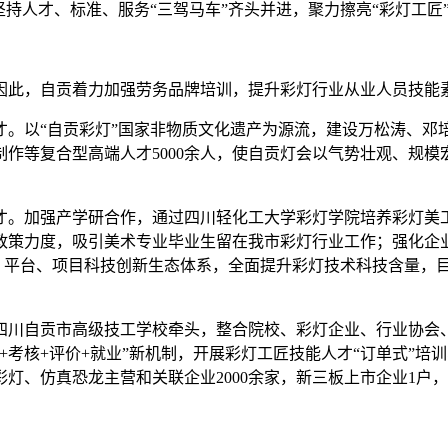
坚持人才、标准、服务“三驾马车”齐头并进，聚力擦亮“彩灯工匠
因此，自贡着力加强劳务品牌培训，提升彩灯行业从业人员技能
人才。以“自贡彩灯”国家非物质文化遗产为源流，建设万松涛、
作等复合型高端人才5000余人，使自贡灯会以气势壮观、规
人才。加强产学研合作，通过四川轻化工大学彩灯学院培养彩灯
政策力度，吸引美术专业毕业生留在我市彩灯行业工作；强化企
、平台、项目科技创新生态体系，全面提升彩灯技术科技含量，目前
由四川自贡市高级技工学校牵头，整合院校、彩灯企业、行业协会
训+考核+评价+就业”新机制，开展彩灯工匠技能人才“订单式”培
、仿真恐龙主营和关联企业2000余家，新三板上市企业1户，