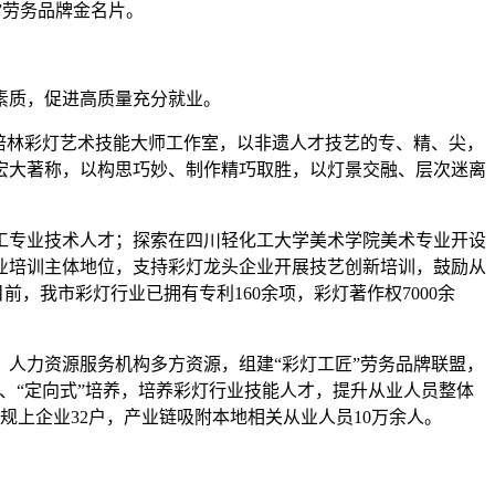
”劳务品牌金名片。
素质，促进高质量充分就业。
邓培林彩灯艺术技能大师工作室，以非遗人才技艺的专、精、尖，
模宏大著称，以构思巧妙、制作精巧取胜，以灯景交融、层次迷离
美工专业技术人才；探索在四川轻化工大学美术学院美术专业开设
业培训主体地位，支持彩灯龙头企业开展技艺创新培训，鼓励从
，我市彩灯行业已拥有专利160余项，彩灯著作权7000余
、人力资源服务机构多方资源，组建“彩灯工匠”劳务品牌联盟，
训、“定向式”培养，培养彩灯行业技能人才，提升从业人员整体
规上企业32户，产业链吸附本地相关从业人员10万余人。