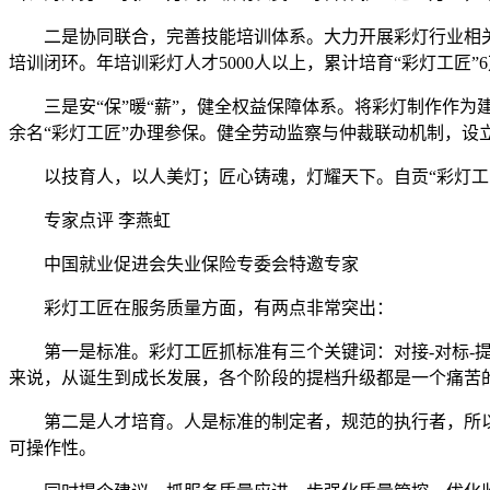
二是协同联合，完善技能培训体系。大力开展彩灯行业相关
培训闭环。年培训彩灯人才5000人以上，累计培育“彩灯工
三是安“保”暖“薪”，健全权益保障体系。将彩灯制作作
余名“彩灯工匠”办理参保。健全劳动监察与仲裁联动机制，设
以技育人，以人美灯；匠心铸魂，灯耀天下。自贡“彩灯
专
家
点
评
李燕虹
中国就业促进会失业保险专委会特邀专家
彩灯工匠在服务质量方面，有两点非常突出：
第一是标准。彩灯工匠抓标准有三个关键词：对接-对标-
来说，从诞生到成长发展，各个阶段的提档升级都是一个痛苦
第二是人才培育。人是标准的制定者，规范的执行者，所
可操作性。