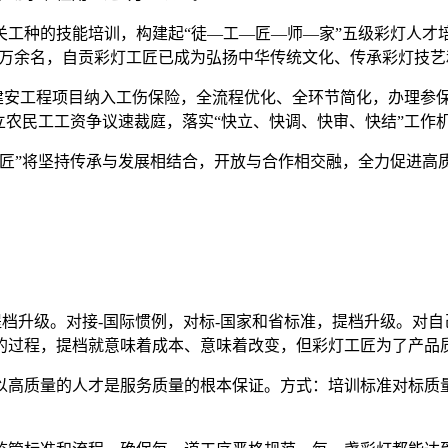
工种的技能培训，构建起“徒—工—匠—师—家”五级彩灯人才
匠”6万余名，自贡彩灯工匠已成为弘扬中华传统文化、传承彩灯技
为建安工程项目纳入工伤保险，全流程优化、全环节简化，办理参
立农民工工资争议速裁庭，落实“快立、快调、快审、快结”工作
工匠”将坚持传承与发展相结合，开放与合作相交融，全力促进高
提档升级。对接-国际惯例，对标-国家和省标准，提档升级。对
的过程，提档就意味着成本、意味着改变，但彩灯工匠为了产品
以高质量的人才是服务质量的根本保证。方式：培训标准对标质