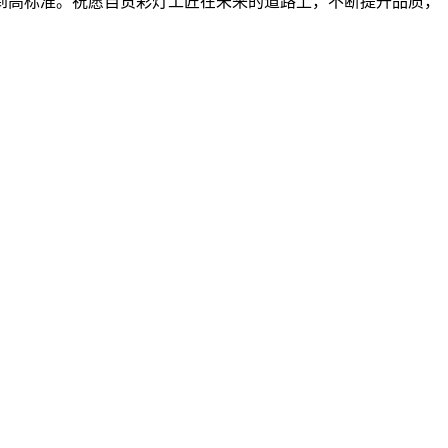
到高标准。祝愿自贡彩灯工匠在未来的道路上，不断提升品质，