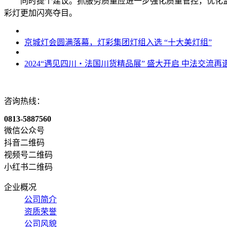
同时提个建议。抓服务质量应进一步强化质量管控，优化
彩灯更加闪亮夺目。
京城灯会圆满落幕，灯彩集团灯组入选 “十大美灯组”
2024“遇见四川・法国川货精品展” 盛大开启 中法交流再
咨询热线：
0813-5887560
微信公众号
抖音二维码
视频号二维码
小红书二维码
企业概况
公司简介
资质荣誉
公司风貌