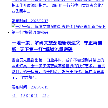
护工作开展调研指导。 调研组一行前往自贡灯彩文化产
业集团有...
发布时间：2025/07/17
一地一策，解码文旅深融新表达② | 守正再创
新 “天下第一灯”解锁流量密码
当自贡先民凿出第一口盐井时，或许不会想到井架上的
照明灯具，会一步步演变成享誉世界的彩灯艺术。 自贡
彩灯，始于唐宋，盛于明清，发展于当代。早在唐宋年
间，自贡地区...
发布时间：2025/07/15
<
1
...
7
8
9
10
11
...
42
>