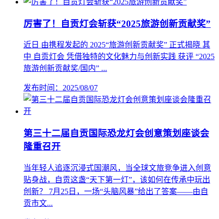
厉害了！自贡灯会斩获“2025旅游创新贡献奖”
近日 由携程发起的 2025“旅游创新贡献奖” 正式揭晓 其
中 自贡灯会 凭借独特的文化魅力与创新实践 获评 “2025
旅游创新贡献奖/国内” ...
发布时间：2025/08/07
第三十二届自贡国际恐龙灯会创意策划座谈会
隆重召开
当年轻人追逐沉浸式国潮风，当全球文旅竞争进入创意
贴身战，自贡这盏“天下第一灯”，该如何在传承中玩出
创新？ 7月25日，一场“头脑风暴”给出了答案——由自
贡市文...