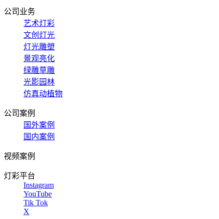
公司业务
艺术灯彩
文创灯光
灯光雕塑
景观亮化
绿雕草雕
光影园林
仿真动植物
公司案例
国外案例
国内案例
视频案例
灯彩平台
Instagram
YouTube
Tik Tok
X