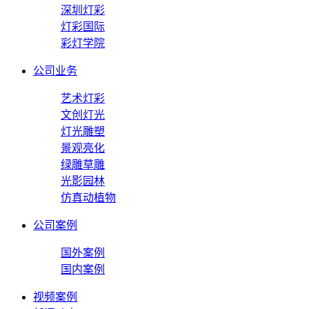
深圳灯彩
灯彩国际
彩灯学院
公司业务
艺术灯彩
文创灯光
灯光雕塑
景观亮化
绿雕草雕
光影园林
仿真动植物
公司案例
国外案例
国内案例
视频案例