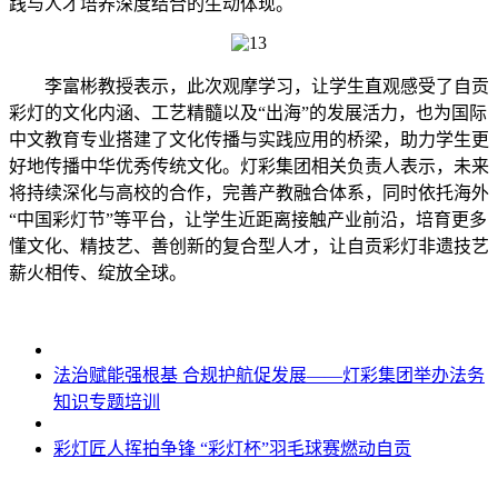
践与人才培养深度结合的生动体现。
李富彬教授表示，此次观摩学习，让学生直观感受了自贡
彩灯的文化内涵、工艺精髓以及“出海”的发展活力，也为国际
中文教育专业搭建了文化传播与实践应用的桥梁，助力学生更
好地传播中华优秀传统文化。灯彩集团相关负责人表示，未来
将持续深化与高校的合作，完善产教融合体系，同时依托海外
“中国彩灯节”等平台，让学生近距离接触产业前沿，培育更多
懂文化、精技艺、善创新的复合型人才，让自贡彩灯非遗技艺
薪火相传、绽放全球。
法治赋能强根基 合规护航促发展——灯彩集团举办法务
知识专题培训
彩灯匠人挥拍争锋 “彩灯杯”羽毛球赛燃动自贡