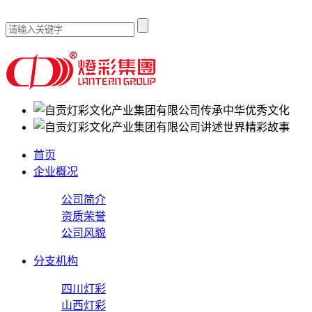
传承中华优秀文化
讲述世界精彩故事
首页
企业概况
公司简介
资质荣誉
公司风貌
分支机构
四川灯彩
山西灯彩