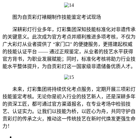
图为自贡彩灯裱糊制作技能鉴定考试现场
深耕彩灯行业多年，灯彩集团深知技能标准化对非遗传承
的关键意义。此次成为官方考点并顺利推进多项考核，不仅为
广大彩灯从业者提供了 “家门口” 的便捷服务，更搭建起权威
的技能认证平台 —— 通过正规鉴定，从业者的技艺水平获得
官方背书，为职业发展赋能；同时，标准化考核将助力行业技
能水平整体提升，为自贡彩灯这一国家级非遗储备优质人才。
未来，灯彩集团将持续优化考点服务，定期开展三项彩灯
技能鉴定考核。无论你是初入行业的技艺新人，还是深耕多年
的资深工匠，都可通过官方渠道报名，在专业考场中检验技
艺、认证实力。让我们以技能为桥，以匠心为舟，共同守护自
贡彩灯的传承之火，推动这一传统技艺在新时代焕发更强生命
力！