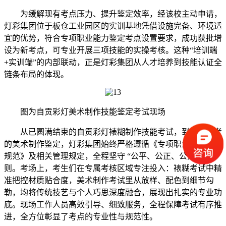
为缓解现有考点压力、提升鉴定效率，经该校主动申请，
灯彩集团位于板仓工业园区的实训基地凭借设施完备、环境适
宜的优势，符合专项职业能力鉴定考点设置要求，成功获批增
设为新考点，可专业开展三项技能的实操考核。这种“培训端
+实训端”的内部联动，正是灯彩集团从人才培养到技能认证全
链条布局的体现。
图为自贡彩灯美术制作技能鉴定考试现场
从已圆满结束的自贡彩灯裱糊制作技能考试，到此次开考
的美术制作鉴定，灯彩集团始终严格遵循《专项职业能力考核
规范》及相关管理规定，全程坚守 “公平、公正、公开” 原
则。考场上，考生们在专属考核区域专注投入：裱糊考试中精
准把控材质贴合度，美术制作考试里从放样、配色到细节勾
勒，均将传统技艺与个人巧思深度融合，展现出扎实的专业功
底。现场工作人员高效引导、细致服务，全程保障考试有序推
进，全方位彰显了考点的专业性与规范性。