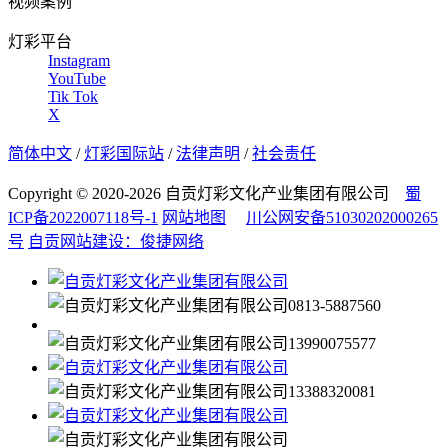
视频案例
灯彩平台
Instagram
YouTube
Tik Tok
X
简体中文
/
灯彩国际站
/
法律声明
/
社会责任
Copyright © 2020-2026 自贡灯彩文化产业集团有限公司
蜀
ICP备2022007118号-1
网站地图
川公网安备51030202000265
号
自贡网站建设：俊捷网络
0813-5887560
13990075577
13388320081