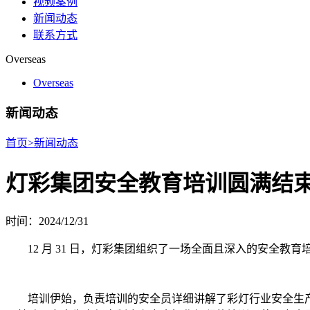
视频案例
新闻动态
联系方式
Overseas
Overseas
新闻动态
首页
>
新闻动态
灯彩集团安全教育培训圆满结
时间：2024/12/31
12 月 31 日，灯彩集团组织了一场全面且深入的安全
培训伊始，负责培训的安全员详细讲解了彩灯行业安全生