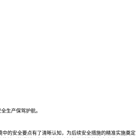
安全生产保驾护航。
境中的安全要点有了清晰认知，为后续安全措施的精准实施奠定