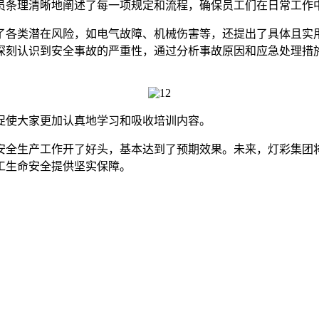
员条理清晰地阐述了每一项规定和流程，确保员工们在日常工作
了各类潜在风险，如电气故障、机械伤害等，还提出了具体且实
深刻认识到安全事故的严重性，通过分析事故原因和应急处理措
促使大家更加认真地学习和吸收培训内容。
安全生产工作开了好头，基本达到了预期效果。未来，灯彩集团
工生命安全提供坚实保障。