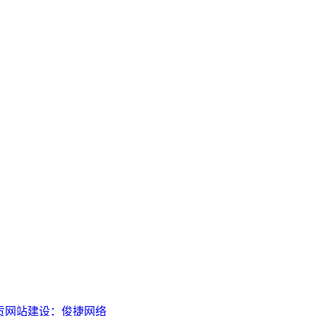
贡网站建设：俊捷网络