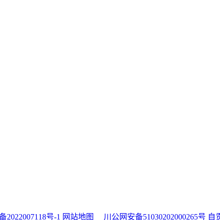
备2022007118号-1
网站地图
川公网安备51030202000265号
自