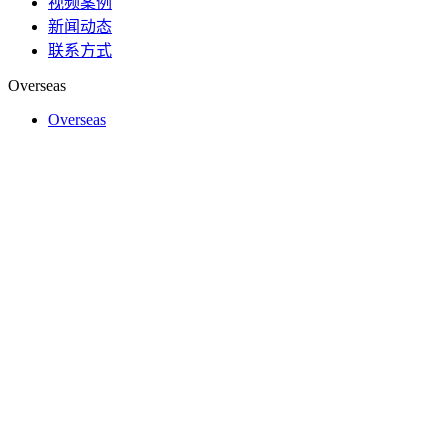
视频案例
新闻动态
联系方式
Overseas
Overseas
视频案例
更多>
新闻动态
09
2026-07
党建引领促提升 观摩交流共发展｜全省文旅行业“两新”党建
7月8日，四川省文化和旅游行业“两新”党建提质增效培训班一行